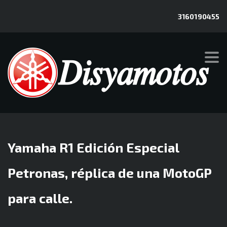
3160190455
MOTOCICLETAS YAMAHA EN IBAGUE,ARMENIA,DOSQUEBRADAS
>
NOTICIAS
>
NOTICIAS
>
YAMAHA R1 EDICIÓN ESPECIAL PETRONAS, RÉPLICA DE UNA
MOTOGP PARA CALLE.
Yamaha R1 Edición Especial
Petronas, réplica de una MotoGP
para calle.