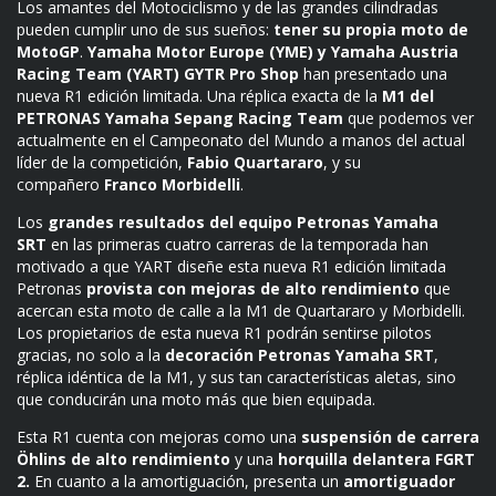
Los amantes del Motociclismo y de las grandes cilindradas
pueden cumplir uno de sus sueños:
tener su propia moto de
MotoGP
.
Yamaha Motor Europe (YME) y Yamaha Austria
Racing Team (YART) GYTR Pro Shop
han presentado una
nueva R1 edición limitada. Una réplica exacta de la
M1 del
PETRONAS Yamaha Sepang Racing Team
que podemos ver
actualmente en el Campeonato del Mundo a manos del actual
líder de la competición,
Fabio Quartararo
, y su
compañero
Franco Morbidelli
.
Los
grandes resultados del equipo Petronas Yamaha
SRT
en las primeras cuatro carreras de la temporada han
motivado a que YART diseñe esta nueva R1 edición limitada
Petronas
provista con mejoras de alto rendimiento
que
acercan esta moto de calle a la M1 de Quartararo y Morbidelli.
Los propietarios de esta nueva R1 podrán sentirse pilotos
gracias, no solo a la
decoración Petronas Yamaha SRT
,
réplica idéntica de la M1, y sus tan características aletas, sino
que conducirán una moto más que bien equipada.
Esta R1 cuenta con mejoras como una
suspensión de carrera
Öhlins de alto rendimiento
y una
horquilla delantera FGRT
2.
En cuanto a la amortiguación, presenta un
amortiguador