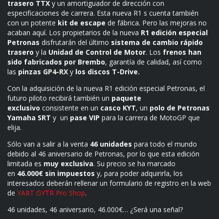
trasero TTX
y un amortiguador de dirección con
especificaciones de carrera. Esta nueva R1 s cuenta también
con un potente
kit de escape
de fábrica. Pero las mejoras no
acaban aquí. Los propietarios de la nueva
R1 edición especial
Petronas
disfrutarán del último
sistema de cambio rápido
trasero
y la
Unidad de Control de Motor
. Los
frenos han
sido fabricados por Brembo
, garantía de calidad, así como
las
pinzas GP4-RX
y
los discos T-Drive.
Con la adquisición de la nueva R1 edición especial Petronas, el
futuro piloto recibirá también un
paquete
exclusivo
consistente en un
casco KYT
, un
polo de Petronas
Yamaha SRT
y un
pase VIP
para la carrera de MotoGP que
elija.
Sólo van a salir a la venta
46 unidades
para todo el mundo
debido al 46 aniversario de Petronas, por lo que esta edición
limitada es
muy exclusiva
. Su precio se ha marcado
en
46.000€ sin impuestos
y, para poder adquirirla, los
interesados deberán rellenar un formulario de registro en la web
de
YART GYTR Pro Shop
.
46 unidades, 46 aniversario, 46.000€… ¿Será una señal?