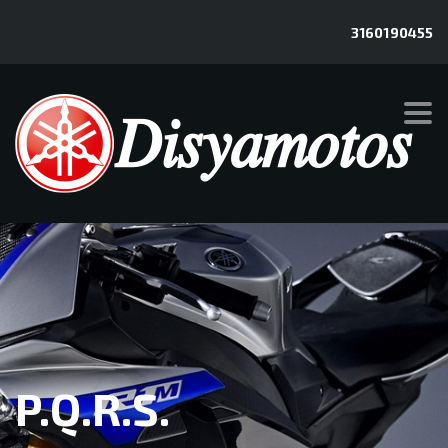
3160190455
P.Q.R.S.